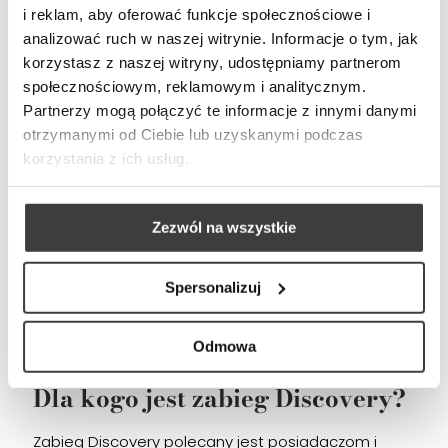
i reklam, aby oferować funkcje społecznościowe i
dogłębne oczyszczenie skóry,
analizować ruch w naszej witrynie. Informacje o tym, jak
korzystasz z naszej witryny, udostępniamy partnerom
widoczne i odczuwalne wygładzenie
społecznościowym, reklamowym i analitycznym.
powierzchni skóry,
Partnerzy mogą połączyć te informacje z innymi danymi
poprawa kolorytu i dotlenienia,
otrzymanymi od Ciebie lub uzyskanymi podczas
korzystania z ich usług.
odzyskanie poczucia komfortu i odczuwalne
zminimalizowanie uczucia ściągnięcia skóry,
lepsza absorpcja składników aktywnych
Zezwól na wszystkie
stosowanych w kolejnych zabiegach.
Co ważne, efekty działania Discovery są
Spersonalizuj
natychmiastowe, a okres rekonwalescencji nie jest
wymagany. Dzięki temu można sięgnąć po niego
Odmowa
nawet tuż przed „wielkim wyjściem”.
Dla kogo jest zabieg Discovery?
Zabieg Discovery polecany jest posiadaczom i