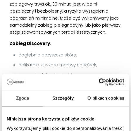
zabiegowy trwa ok. 30 minut, jest w pełni
bezpieczny i bezbolesny, a ryzyko wystąpienia
podrażnień minimalne. Może być wykonywany jako
samodzielny zabieg pielęgnacyjny lub jako pierwszy
etap zaawansowanych terapii estetycznych.
Zabieg Discovery
:
dogłębnie oczyszcza skórę,
delikatnie złuszcza martwy naskórek,
poprawia dotlenienie skóry,
wygładza i odświeża cerę,
wspiera prawidłowe funkcjonowanie warstwy
Zgoda
Szczegóły
O plikach cookies
hydrolipidowej,
przygotowuje skórę do dalszych zabiegów
pielęgnacyjnych i estetycznych.
Niniejsza strona korzysta z plików cookie
Wykorzystujemy pliki cookie do spersonalizowania treści
Efekty zabiegu Discovery