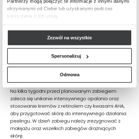
Partnerzy mogą połączyć te informacje z innymi danymi
drobnych linii i zmarszczek, zmniejszenie
otrzymanymi od Ciebie lub uzyskanymi podczas
przebarwień oraz poprawę ogólnej tekstury skóry,
korzystania z ich usług.
nadając jej świeższy i bardziej młodzieńczy wygląd.
W celu osiągnięcia optymalnych rezultatów i
utrwalenia efektów, zaleca się wykonanie serii
Zezwól na wszystkie
zabiegów. Zazwyczaj rekomenduje się od 4 do 6
sesji peelingu TCA, przeprowadzanych w odstępach
Spersonalizuj
4-6 tygodni.
Odmowa
Jak się przygotować do zabiegu?
Na kilka tygodni przed planowanym zabiegiem
zaleca się unikanie intensywnego opalania oraz
stosowanie kremów z retinolem czy kwasami AHA,
aby przygotować skórę do intensywnego działania
peelingu. W dzień zabiegu należy zrezygnować z
makijażu oraz wszelkich zabiegów drażniących
skórę.