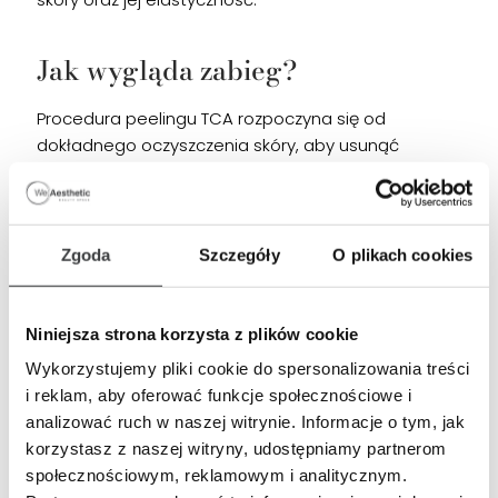
Jak wygląda zabieg?
Procedura peelingu TCA rozpoczyna się od
dokładnego oczyszczenia skóry, aby usunąć
wszelkie zanieczyszczenia i przygotować ją na
przyjęcie kwasu trójchlorooctowego. Po
oczyszczeniu, specjalista aplikuje kwas na wybrane
obszary skóry, używając specjalnie do tego celu
Zgoda
Szczegóły
O plikach cookies
przeznaczonego pędzelka lub wacika. Stężenie
kwasu i czas jego działania są ściśle dostosowane
do indywidualnych potrzeb pacjenta oraz rodzaju
Niniejsza strona korzysta z plików cookie
problemu skórnego, który ma być leczony. Po
Wykorzystujemy pliki cookie do spersonalizowania treści
określonym czasie kwas jest neutralizowany
i reklam, aby oferować funkcje społecznościowe i
specjalnym roztworem, a skóra jest łagodnie
analizować ruch w naszej witrynie. Informacje o tym, jak
oczyszczona i zabezpieczona odpowiednim
korzystasz z naszej witryny, udostępniamy partnerom
kremem regenerującym. Efekty po peelingu TCA
społecznościowym, reklamowym i analitycznym.
obejmują wyraźne wygładzenie skóry, redukcję