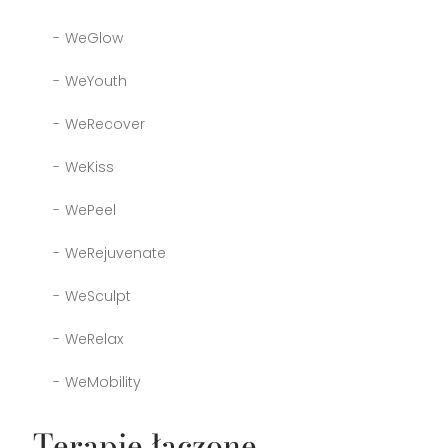
WeGlow
WeYouth
WeRecover
WeKiss
WePeel
WeRejuvenate
WeSculpt
WeRelax
WeMobility
Terapie łączone