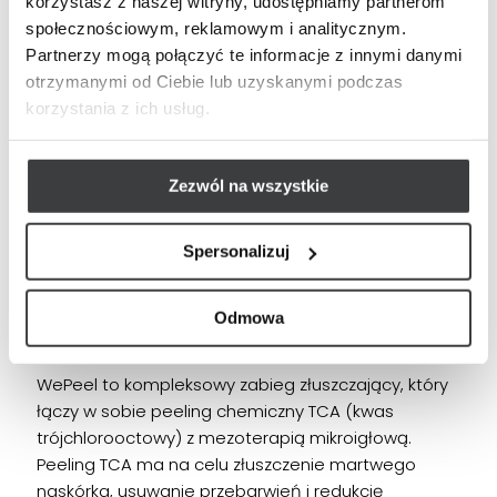
korzystasz z naszej witryny, udostępniamy partnerom
WeKiss
społecznościowym, reklamowym i analitycznym.
Partnerzy mogą połączyć te informacje z innymi danymi
WeKiss to innowacyjny zabieg, który obejmuje
otrzymanymi od Ciebie lub uzyskanymi podczas
powiększanie ust za pomocą kwasu hialuronowego
korzystania z ich usług.
oraz medyczną terapię światłem LED. Kwas
hialuronowy jest wstrzykiwany w ustach, aby nadać
im naturalny, pełniejszy wygląd, podczas gdy
Zezwól na wszystkie
terapia światłem LED stymuluje procesy
regeneracyjne skóry.
Spersonalizuj
Odmowa
WePeel
WePeel to kompleksowy zabieg złuszczający, który
łączy w sobie peeling chemiczny TCA (kwas
trójchlorooctowy) z mezoterapią mikroigłową.
Peeling TCA ma na celu złuszczenie martwego
naskórka, usuwanie przebarwień i redukcję