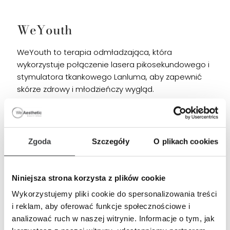
WeYouth
WeYouth to terapia odmładzająca, która
wykorzystuje połączenie lasera pikosekundowego i
stymulatora tkankowego Lanluma, aby zapewnić
skórze zdrowy i młodzieńczy wygląd.
WeRecover
Zgoda
Szczegóły
O plikach cookies
WeRecover łączy działanie lasera naczyniowego,
który zmniejsza widoczność naczynek krwionośnych,
Niniejsza strona korzysta z plików cookie
z medyczną terapią światłem LED, która przyspiesza
Wykorzystujemy pliki cookie do spersonalizowania treści
gojenie się skóry.
i reklam, aby oferować funkcje społecznościowe i
analizować ruch w naszej witrynie. Informacje o tym, jak