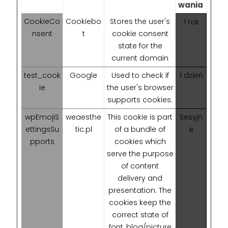
wania
CookieCo
Cookiebo
Stores the user's
1 rok
nsent
t
cookie consent
state for the
current domain
test_cook
Google
Used to check if
1 dzień
ie
the user's browser
supports cookies.
wpEmojiS
weaesthe
This cookie is part
Sesyjn
ettingsSu
tic.pl
of a bundle of
e
pports
cookies which
serve the purpose
of content
delivery and
presentation. The
cookies keep the
correct state of
font, blog/picture