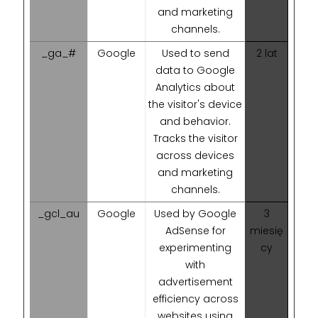
and marketing
channels.
_ga_#
Google
Used to send
2 lat
data to Google
Analytics about
the visitor's device
and behavior.
Tracks the visitor
across devices
and marketing
channels.
_gcl_au
Google
Used by Google
3
AdSense for
miesię
experimenting
cy
with
advertisement
efficiency across
websites using