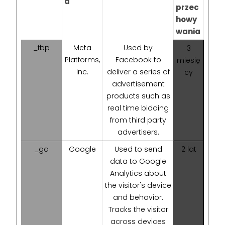
a
przec
howy
wania
_fbp
Meta
Used by
3
Platforms,
Facebook to
miesię
Inc.
deliver a series of
cy
advertisement
products such as
real time bidding
from third party
advertisers.
_ga
Google
Used to send
2 lat
data to Google
Analytics about
the visitor's device
and behavior.
Tracks the visitor
across devices