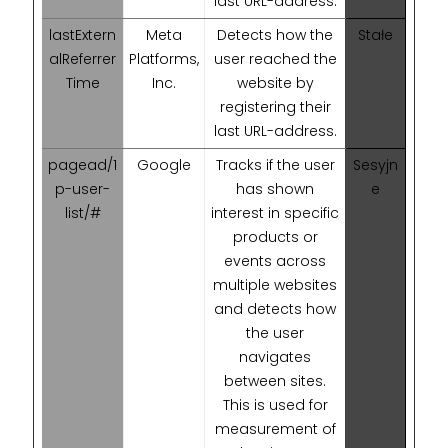
last URL-address.
lastExtern
Meta
Detects how the
Stałe
alReferrer
Platforms,
user reached the
Time
Inc.
website by
registering their
last URL-address.
pagead/1
Google
Tracks if the user
Sesyjn
p-user-
has shown
e
list/#
interest in specific
products or
events across
multiple websites
and detects how
the user
navigates
between sites.
This is used for
measurement of