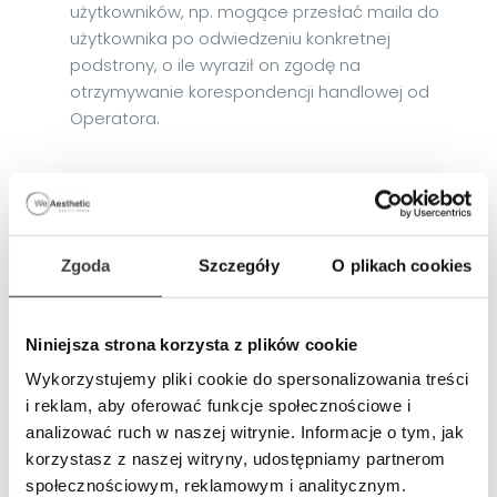
użytkowników, np. mogące przesłać maila do
użytkownika po odwiedzeniu konkretnej
podstrony, o ile wyraził on zgodę na
otrzymywanie korespondencji handlowej od
Operatora.
8. Informacja o plikach cookies
Serwis korzysta z plików cookies.
Zgoda
Szczegóły
O plikach cookies
Pliki cookies (tzw. „ciasteczka”) stanowią dane
informatyczne, w szczególności pliki tekstowe,
Niniejsza strona korzysta z plików cookie
które przechowywane są w urządzeniu
końcowym Użytkownika Serwisu i przeznaczone
Wykorzystujemy pliki cookie do spersonalizowania treści
są do korzystania ze stron internetowych
i reklam, aby oferować funkcje społecznościowe i
Serwisu. Cookies zazwyczaj zawierają nazwę
analizować ruch w naszej witrynie. Informacje o tym, jak
strony internetowej, z której pochodzą, czas
korzystasz z naszej witryny, udostępniamy partnerom
przechowywania ich na urządzeniu końcowym
społecznościowym, reklamowym i analitycznym.