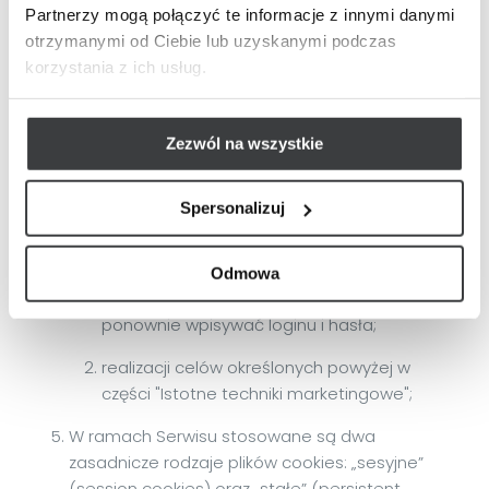
oraz unikalny numer.
Partnerzy mogą połączyć te informacje z innymi danymi
otrzymanymi od Ciebie lub uzyskanymi podczas
Podmiotem zamieszczającym na urządzeniu
korzystania z ich usług.
końcowym Użytkownika Serwisu pliki cookies
oraz uzyskującym do nich dostęp jest operator
Serwisu.
Zezwól na wszystkie
Pliki cookies wykorzystywane są w
następujących celach:
Spersonalizuj
utrzymanie sesji użytkownika Serwisu (po
zalogowaniu), dzięki której użytkownik nie
Odmowa
musi na każdej podstronie Serwisu
ponownie wpisywać loginu i hasła;
realizacji celów określonych powyżej w
części "Istotne techniki marketingowe";
W ramach Serwisu stosowane są dwa
zasadnicze rodzaje plików cookies: „sesyjne”
(session cookies) oraz „stałe” (persistent