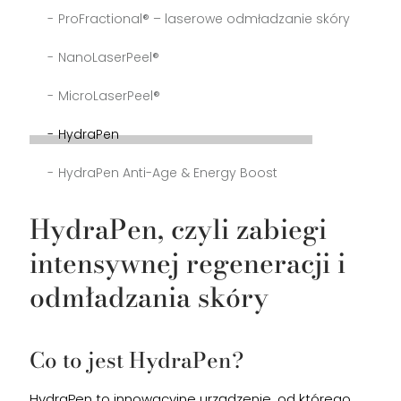
ProFractional® – laserowe odmładzanie skóry
NanoLaserPeel®
MicroLaserPeel®
HydraPen
HydraPen Anti-Age & Energy Boost
HydraPen, czyli zabiegi
intensywnej regeneracji i
odmładzania skóry
Co to jest HydraPen?
HydraPen to innowacyjne urządzenie, od którego