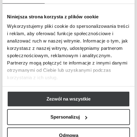
Co ważne, może być stosowany zarówno jako
intensywna kuracja regenerująca, jak i zabieg
bankietowy gwarantujący tzw. efekt „wow” już po
Niniejsza strona korzysta z plików cookie
pierwszej wizycie.
Wykorzystujemy pliki cookie do spersonalizowania treści
i reklam, aby oferować funkcje społecznościowe i
Proces zabiegowy poprzedzony jest indywidualną
analizować ruch w naszej witrynie. Informacje o tym, jak
konsultacją, mającą na celu wykluczenie
korzystasz z naszej witryny, udostępniamy partnerom
przeciwskazań do zastosowania preparatu. Zabieg
społecznościowym, reklamowym i analitycznym.
zaliczany jest do tych powodujących niewielki
Partnerzy mogą połączyć te informacje z innymi danymi
dyskomfort i niewymagających okresu
otrzymanymi od Ciebie lub uzyskanymi podczas
rekonwalescencji. Po iniekcji może pojawić się
korzystania z ich usług.
miejscowe zaczerwienienie, które szybko i
samoistnie powinno ustąpić.
Zezwól na wszystkie
Efekty zabiegu HydraPen Rewitalizacja i
Naprawa Skóry:
Spersonalizuj
Intensywne nawilżenie skóry,
rozświetlenie i natychmiastowy efekt
Odmowa