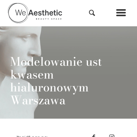
Modelowanie ust
kwasem
hialuronowym
Warszawa