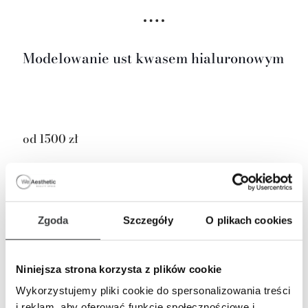
Modelowanie ust kwasem hialuronowym
od 1500 zł
Modelowanie ust kwasem
hialuronowym przed i po
Zgoda
Szczegóły
O plikach cookies
Niniejsza strona korzysta z plików cookie
Wykorzystujemy pliki cookie do spersonalizowania treści
i reklam, aby oferować funkcje społecznościowe i