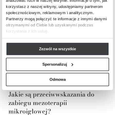
analizować ruch w naszej witrynie. Informacje o tym, jak
Zmarszczki i bruzdy
korzystasz z naszej witryny, udostępniamy partnerom
Blizny chirurgiczne
społecznościowym, reklamowym i analitycznym.
Partnerzy mogą połączyć te informacje z innymi danymi
Zmiany pigmentacyjne
otrzymanymi od Ciebie lub uzyskanymi podczas
korzystania z ich usług.
Ponadto, jest doskonałym rozwiązaniem dla osób
dojrzałych, dążących do poprawy gęstości i
elastyczności skóry, jak również dla tych, które
Zezwól na wszystkie
borykają się z rozszerzonymi porami, rozstępami czy
bliznami pooperacyjnymi. Dzięki wysokiemu
Spersonalizuj
poziomowi bezpieczeństwa,zabieg ten może być
alternatywą dla osób unikających bardziej
inwazyjnych procedur chirurgicznych.
Odmowa
Jakie są przeciwwskazania do
zabiegu mezoterapii
mikroigłowej?