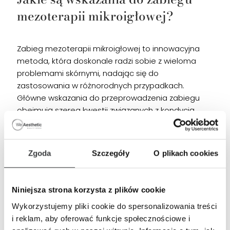
mezoterapii mikroigłowej?
Zabieg mezoterapii mikroigłowej to innowacyjna
metoda, która doskonale radzi sobie z wieloma
problemami skórnymi, nadając się do
zastosowania w różnorodnych przypadkach.
Główne wskazania do przeprowadzenia zabiegu
obejmują szereg kwestii związanych z kondycją
skóry:
Zgoda
Szczegóły
O plikach cookies
Skóra szara i ziemista, rozszerzone pory
Wiotkość skóry, utrata jędrności
Niniejsza strona korzysta z plików cookie
Blizny potrądzikowe
Wykorzystujemy pliki cookie do spersonalizowania treści
Rozstępy
i reklam, aby oferować funkcje społecznościowe i