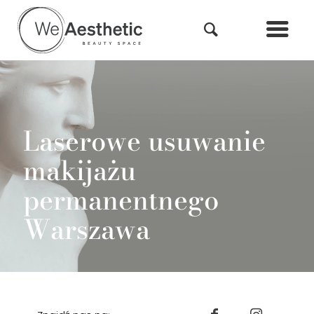
Laserowe usuwanie
makijażu
permanentnego
Warszawa