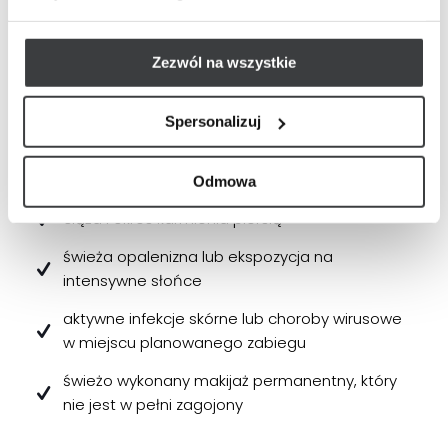
Jakie są przeciwwskazania do
zabiegu?
Zezwól na wszystkie
Istnieje kilka przeciwwskazań do wykonania zabiegu
Spersonalizuj
laserowego usuwania makijażu permanentnego, w
tym:
Odmowa
ciąża i okres karmienia piersią
świeża opalenizna lub ekspozycja na
intensywne słońce
aktywne infekcje skórne lub choroby wirusowe
w miejscu planowanego zabiegu
świeżo wykonany makijaż permanentny, który
nie jest w pełni zagojony