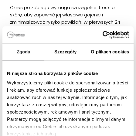
Okres po zabiegu wymaga szczególnej troski o
skórę, aby zapewnić jej właściwe gojenie i
zminimalizować ryzyko powikłań. W pierwszych 24
godzinach po zabiegu zaleca się:
ochronę skóry przed słońcem oraz unikanie
Zgoda
Szczegóły
O plikach cookies
wizyt w miejscach o wysokiej temperaturze, jak
sauny czy baseny
Niniejsza strona korzysta z plików cookie
nie dotykać ani nie masować leczonych
obszarów, aby uniknąć zakażeń
Wykorzystujemy pliki cookie do spersonalizowania treści
i reklam, aby oferować funkcje społecznościowe i
nie nakładać makijażu, gdyż może on
analizować ruch w naszej witrynie. Informacje o tym, jak
podrażniać skórę
korzystasz z naszej witryny, udostępniamy partnerom
społecznościowym, reklamowym i analitycznym.
przez co najmniej 6 miesięcy stosować kremy z
Partnerzy mogą połączyć te informacje z innymi danymi
wysokim filtrem SPF 50, aby chronić skórę przed
otrzymanymi od Ciebie lub uzyskanymi podczas
promieniowaniem UV
korzystania z ich usług.