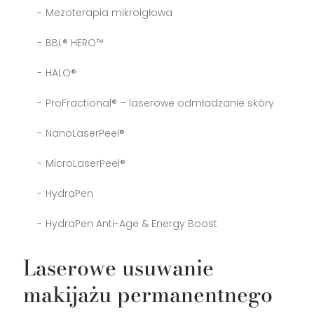
Mezoterapia mikroigłowa
BBL® HERO™
HALO®
ProFractional® – laserowe odmładzanie skóry
NanoLaserPeel®
MicroLaserPeel®
HydraPen
HydraPen Anti-Age & Energy Boost
Laserowe usuwanie
makijażu permanentnego