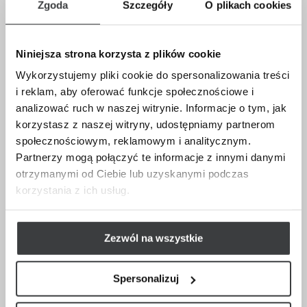
Zgoda
Szczegóły
O plikach cookies
podkreślenie urody bez przesadnej ingerencji w rysy
twarzy. Uważa, że kluczem do piękna jest harmonia i
subtelność, a każdy zabieg powinien być
Niniejsza strona korzysta z plików cookie
przemyślany i dostosowany do indywidualnych
Wykorzystujemy pliki cookie do spersonalizowania treści
potrzeb pacjenta. Przestrzega przed
i reklam, aby oferować funkcje społecznościowe i
nieodpowiedzialnym korzystaniem z medycyny
analizować ruch w naszej witrynie. Informacje o tym, jak
estetycznej oraz wybieraniem niecertyfikowanych
korzystasz z naszej witryny, udostępniamy partnerom
specjalistów, co może prowadzić do nienaturalnych
społecznościowym, reklamowym i analitycznym.
efektów lub powikłań.
Partnerzy mogą połączyć te informacje z innymi danymi
W swojej pracy chętnie korzysta z innowacyjnych
otrzymanymi od Ciebie lub uzyskanymi podczas
metod, takich jak laseroterapia, która łączy
korzystania z ich usług.
skuteczność z minimalną inwazyjnością. Dzięki
nowoczesnym technologiom oferuje terapie
pozwalające na poprawę kondycji skóry, redukcję
Zezwól na wszystkie
oznak starzenia oraz uzyskanie trwałych i
naturalnych efektów. Ceniona za profesjonalizm,
Spersonalizuj
dbałość o szczegóły i indywidualne podejście do
pacjentów, zdobyła opinię eksperta w dziedzinie