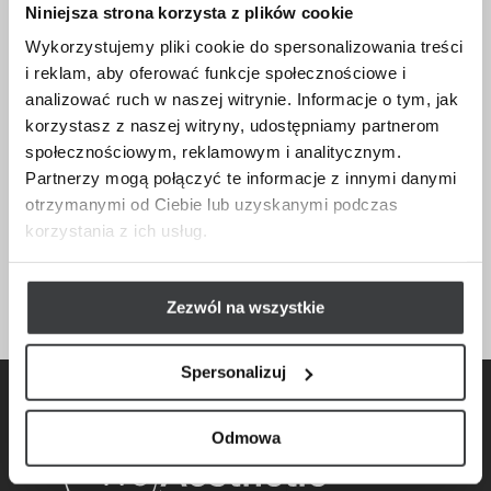
Niniejsza strona korzysta z plików cookie
najlepsze efekty terapeutyczne, łączy manualne
metody leczenia z nowoczesnymi urządzeniami
Wykorzystujemy pliki cookie do spersonalizowania treści
medycznymi. Dba o to, aby jakość świadczonych
i reklam, aby oferować funkcje społecznościowe i
usług była na najwyższym poziomie, traktując
analizować ruch w naszej witrynie. Informacje o tym, jak
każdego pacjenta indywidualnie.
korzystasz z naszej witryny, udostępniamy partnerom
społecznościowym, reklamowym i analitycznym.
Partnerzy mogą połączyć te informacje z innymi danymi
Poznaj nasz zespół
otrzymanymi od Ciebie lub uzyskanymi podczas
korzystania z ich usług.
Zezwól na wszystkie
Spersonalizuj
Odmowa