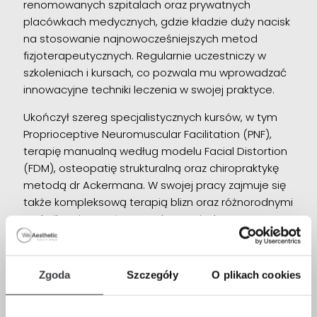
renomowanych szpitalach oraz prywatnych
placówkach medycznych, gdzie kładzie duży nacisk
na stosowanie najnowocześniejszych metod
fizjoterapeutycznych. Regularnie uczestniczy w
szkoleniach i kursach, co pozwala mu wprowadzać
innowacyjne techniki leczenia w swojej praktyce.
Ukończył szereg specjalistycznych kursów, w tym
Proprioceptive Neuromuscular Facilitation (PNF),
terapię manualną według modelu Facial Distortion
(FDM), osteopatię strukturalną oraz chiropraktykę
metodą dr Ackermana. W swojej pracy zajmuje się
także kompleksową terapią blizn oraz różnorodnymi
technikami masażu. Ponadto, posiada
doświadczenie w laseroterapii oraz radiofrekwencji
mikroigłowej.
Zgoda
Szczegóły
O plikach cookies
Aktywnie uczestniczy w konferencjach i sympozjach
naukowych, co pozwala mu być na bieżąco z
nowinkami w dziedzinie fizjoterapii. Aby osiągnąć jak