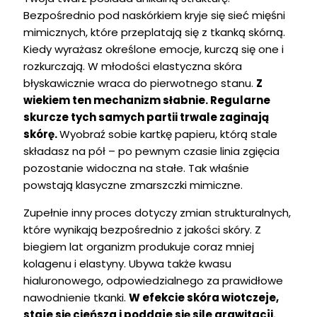
Bezpośrednio pod naskórkiem kryje się sieć mięśni
mimicznych, które przeplatają się z tkanką skórną.
Kiedy wyrażasz określone emocje, kurczą się one i
rozkurczają. W młodości elastyczna skóra
błyskawicznie wraca do pierwotnego stanu.
Z
wiekiem ten mechanizm słabnie. Regularne
skurcze tych samych partii trwale zaginają
skórę.
Wyobraź sobie kartkę papieru, którą stale
składasz na pół – po pewnym czasie linia zgięcia
pozostanie widoczna na stałe. Tak właśnie
powstają klasyczne zmarszczki mimiczne.
Zupełnie inny proces dotyczy zmian strukturalnych,
które wynikają bezpośrednio z jakości skóry. Z
biegiem lat organizm produkuje coraz mniej
kolagenu i elastyny. Ubywa także kwasu
hialuronowego, odpowiedzialnego za prawidłowe
nawodnienie tkanki.
W efekcie skóra wiotczeje,
staje się cieńsza i poddaje się sile grawitacji.