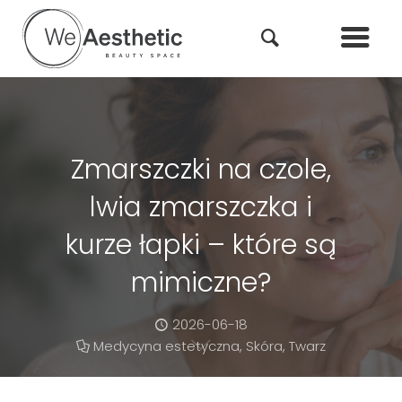
Zmarszczki na czole,
lwia zmarszczka i
kurze łapki – które są
mimiczne?
2026-06-18
Medycyna estetyczna
,
Skóra
,
Twarz