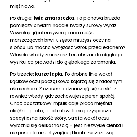
mięśniowa.
Po drugie:
lwia zmarszczka
. Ta pionowa bruzda
pomiędzy brwiami nadaje twarzy surowy wyraz.
Wywołuje ją intensywna praca mięśni
marszczących brwi. Często mrużysz oczy na
słońcu lub mocno wytężasz wzrok przed ekranem?
Właśnie wtedy zmuszasz ten obszar do ciągłego
wysiłku, co prowadzi do głębokiego załamania.
Po trzecie:
kurze łapki
. To drobne linie wokół
kącików oczu początkowo kojarzą się z radosnym
uśmiechem. Z czasem odznaczają się na skórze
również wtedy, gdy zachowujesz pełen spokój.
Choć początkowy impuls daje praca mięśnia
okrężnego oka, to ich utrwalenie przyspiesza
specyficzna jakość skóry. Strefa wokół oczu
wyróżnia się delikatnością – jest niezwykle cienka i
nie posiada amortyzującej tkanki tłuszczowej.