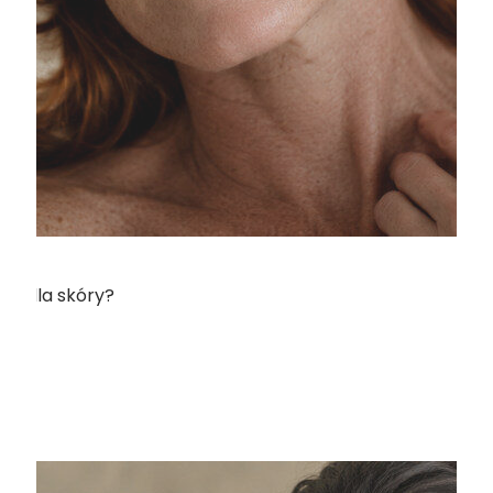
m” dla skóry?