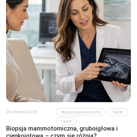
20 czerwca 2026
Medycyna estetyczna
Skóra
Twarz
Biopsja mammotomiczna, gruboigłowa i
cienkoigłowa – czym się różnią?