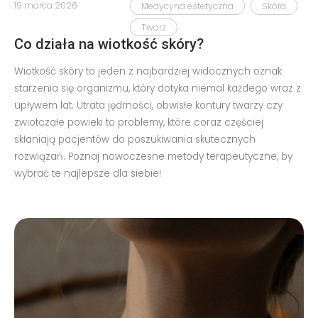
19 marca 2026
Medycyna estetyczna
Skóra
Twarz
Co działa na wiotkość skóry?
Wiotkość skóry to jeden z najbardziej widocznych oznak
starzenia się organizmu, który dotyka niemal każdego wraz z
upływem lat. Utrata jędrności, obwisłe kontury twarzy czy
zwiotczałe powieki to problemy, które coraz częściej
skłaniają pacjentów do poszukiwania skutecznych
rozwiązań. Poznaj nowoczesne metody terapeutyczne, by
wybrać te najlepsze dla siebie!