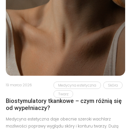
19 marca 2026
Medycyna estetyczna
Skóra
Twarz
Biostymulatory tkankowe – czym różnią się
od wypełniaczy?
Medycyna estetyczna daje obecnie szeroki wachlarz
możliwości poprawy wyglądu skóry i konturu twarzy. Dużą