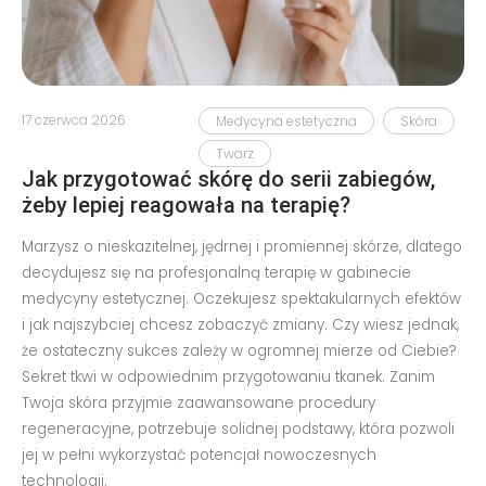
17 czerwca 2026
Medycyna estetyczna
Skóra
Twarz
Jak przygotować skórę do serii zabiegów,
żeby lepiej reagowała na terapię?
Marzysz o nieskazitelnej, jędrnej i promiennej skórze, dlatego
decydujesz się na profesjonalną terapię w gabinecie
medycyny estetycznej. Oczekujesz spektakularnych efektów
i jak najszybciej chcesz zobaczyć zmiany. Czy wiesz jednak,
że ostateczny sukces zależy w ogromnej mierze od Ciebie?
Sekret tkwi w odpowiednim przygotowaniu tkanek. Zanim
Twoja skóra przyjmie zaawansowane procedury
regeneracyjne, potrzebuje solidnej podstawy, która pozwoli
jej w pełni wykorzystać potencjał nowoczesnych
technologii.