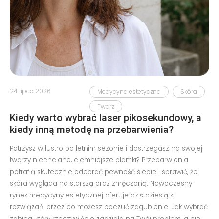
24 lipca 2026
Medycyna estetyczna
Skóra
Twarz
Kiedy warto wybrać laser pikosekundowy, a
kiedy inną metodę na przebarwienia?
Patrzysz w lustro po letnim sezonie i dostrzegasz na swojej
twarzy niechciane, ciemniejsze plamki? Przebarwienia
potrafią skutecznie odebrać pewność siebie i sprawić, że
skóra wygląda na starszą oraz zmęczoną. Nowoczesny
rynek medycyny estetycznej oferuje dziś dziesiątki
rozwiązań, przez co możesz poczuć zagubienie. Jak wybrać
zabieg, który rzeczywiście zadziała na Twój problem, a nie