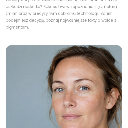
uszkodzi naskórka? Sukces tkwi w zapoznaniu się z naturą
zmian oraz w precyzyjnym dobraniu technologii. Zanim
podejmiesz decyzję, poznaj najważniejsze fakty o walce z
pigmentem.