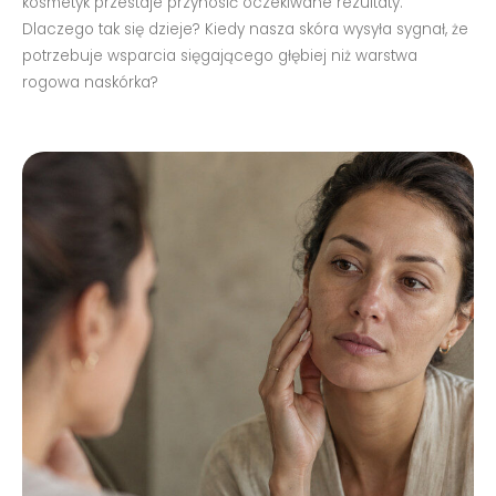
kosmetyk przestaje przynosić oczekiwane rezultaty.
Dlaczego tak się dzieje? Kiedy nasza skóra wysyła sygnał, że
potrzebuje wsparcia sięgającego głębiej niż warstwa
rogowa naskórka?