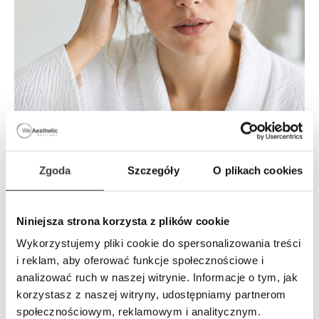
17 czerwca 2026
Medycyna estetyczna
Skóra
Zgoda
Szczegóły
O plikach cookies
Twarz
Jak rozpoznać, czy zmarszczki są mimiczne,
czy wynikają z jakości skóry?
Niniejsza strona korzysta z plików cookie
Wykorzystujemy pliki cookie do spersonalizowania treści
Spoglądasz w lustro i zauważasz pierwsze zmarszczki na
i reklam, aby oferować funkcje społecznościowe i
swojej twarzy. Zanim jednak zdecydujesz się na zabieg
analizować ruch w naszej witrynie. Informacje o tym, jak
medycyny estetycznej, zatrzymaj się na chwilę. Skóra pisze
korzystasz z naszej witryny, udostępniamy partnerom
własną historię, a każda zmarszczka ma zupełnie inne
społecznościowym, reklamowym i analitycznym.
pochodzenie. Czy Twoje niedoskonałości to efekt