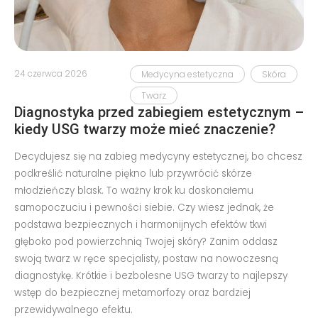
24 czerwca 2026
Medycyna estetyczna
Skóra
Twarz
Diagnostyka przed zabiegiem estetycznym –
kiedy USG twarzy może mieć znaczenie?
Decydujesz się na zabieg medycyny estetycznej, bo chcesz
podkreślić naturalne piękno lub przywrócić skórze
młodzieńczy blask. To ważny krok ku doskonałemu
samopoczuciu i pewności siebie. Czy wiesz jednak, że
podstawa bezpiecznych i harmonijnych efektów tkwi
głęboko pod powierzchnią Twojej skóry? Zanim oddasz
swoją twarz w ręce specjalisty, postaw na nowoczesną
diagnostykę. Krótkie i bezbolesne USG twarzy to najlepszy
wstęp do bezpiecznej metamorfozy oraz bardziej
przewidywalnego efektu.