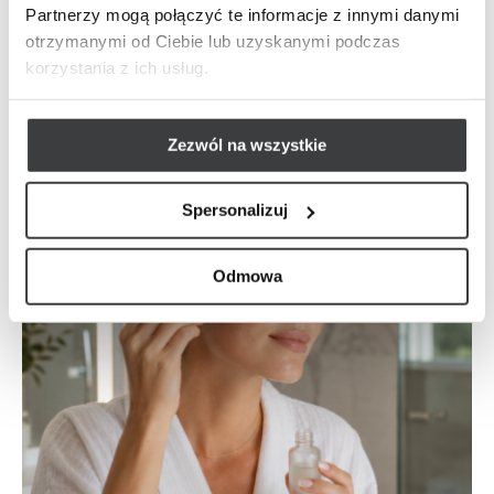
Partnerzy mogą połączyć te informacje z innymi danymi
ekspresyjnej mimiki, czy może wyraźny sygnał, że skóra traci
otrzymanymi od Ciebie lub uzyskanymi podczas
swoją gęstość? Różnica może całkowicie zmienić podejście
korzystania z ich usług.
do pielęgnacji i medycyny estetycznej.
Zezwól na wszystkie
Spersonalizuj
Odmowa