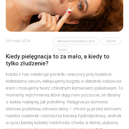
08 maja 2026
Medycyna estetyczna
Skóra
Twarz
Kiedy pielęgnacja to za mało, a kiedy to
tylko złudzenie?
Każda z nas celebruje poranki i wieczory przy toaletce.
Nakładamy serum, wklepujemy bogaty w składniki odżywcze
krem i masujemy twarz chłodnym kamieniem jadeitowym. To
momenty wytchnienia, które dają nam poczucie, że dbamy
o siebie najlepiej, jak potrafimy. Pielęgnacja domowa
stanowi podstawę zdrowia skóry – chroni ją przed słońcem,
nawilża naskórek i wzmacnia barierę hydrolipidową. Jednak
w życiu każdej kobiety nadchodzi chwila, w której ulubiony