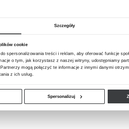
Włosy
Zdrowie
10 stycz
Szczegóły
rzeszczepie – jak uzyskać długotrwałe
Rodzaj
i zas
 plików cookie
do spersonalizowania treści i reklam, aby oferować funkcje sp
nia andorogenowego kończył się na samym
Biopsja
ormacje o tym, jak korzystasz z naszej witryny, udostępniamy p
i uściśnięciu ręki pacjenta i lekarza. Nowoczesna
badań d
Partnerzy mogą połączyć te informacje z innymi danymi otrzym
ócz przygotowania do zabiegu, często włącznie z
pozwala
nia z ich usług.
wpływ na trwałe efekty i utrzymanie się nowo
w tkance
h pielęgnacja.
Spersonalizuj
Z