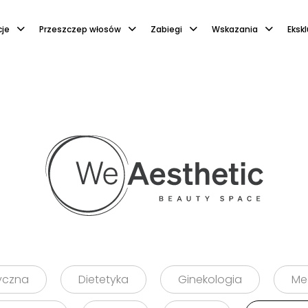
cje
Przeszczep włosów
Zabiegi
Wskazania
Eksk
Blog
tyczna
Dietetyka
Ginekologia
Me