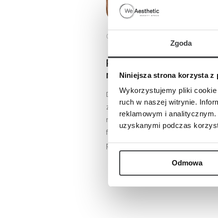
09 kwietnia 2025
Zgoda
Pielęgnacja włosów po p
rezultaty?
Niniejsza strona korzysta z
Wykorzystujemy pliki cookie 
Dawniej proces leczenia łysie
ruch w naszej witrynie. Inf
zabiegu przeszczepienia włosów 
reklamowym i analitycznym. 
medycyna idzie krok dalej. Opr
uzyskanymi podczas korzysta
farmakoterapią, tak samo duży 
przeszczepionych włosów ma ic
Odmowa