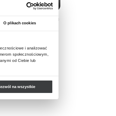
nia 2025
Zdrowie
O plikach cookies
e biopsji piersi – różnice
tosowania
ołecznościowe i analizować
 piersi jest jednym z kluczowych
artnerom społecznościowym,
iagnostycznych, które
anymi od Ciebie lub
ją na ocenę charakteru zmian
 piersi.
ezwól na wszystkie