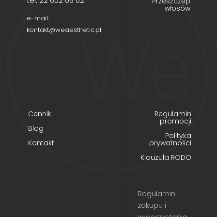
tel. 22 602 06 02
Przeszczep
włosów
e-mail:
kontakt@weaesthetic.pl
Cennik
Regulamin
promocji
Blog
Polityka
Kontakt
prywatności
Klauzula RODO
Regulamin
zakupu i
wykorzystania