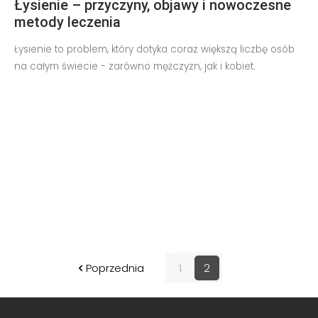
Łysienie – przyczyny, objawy i nowoczesne
metody leczenia
Łysienie to problem, który dotyka coraz większą liczbę osób
na całym świecie - zarówno mężczyzn, jak i kobiet.
Poprzednia
1
2