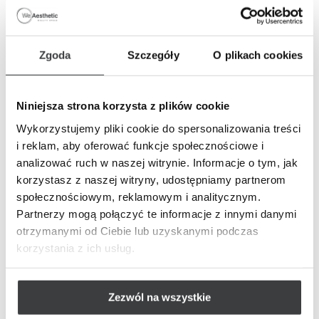
Zgoda
Szczegóły
O plikach cookies
13 lutego 2025
Medycyna estetyczna
Skóra
Niniejsza strona korzysta z plików cookie
Twarz
Na czym polega radiofrekwencja
Wykorzystujemy pliki cookie do spersonalizowania treści
mikroigłowa i na jakie efekty można liczyć?
i reklam, aby oferować funkcje społecznościowe i
analizować ruch w naszej witrynie. Informacje o tym, jak
Współczesna medycyna estetyczna oferuje skuteczne i
korzystasz z naszej witryny, udostępniamy partnerom
mało inwazyjne metody odmładzania skóry, które pozwalają
społecznościowym, reklamowym i analitycznym.
uzyskać naturalne efekty bez konieczności poddawania się
Partnerzy mogą połączyć te informacje z innymi danymi
operacjom plastycznym.
otrzymanymi od Ciebie lub uzyskanymi podczas
korzystania z ich usług.
Zezwól na wszystkie